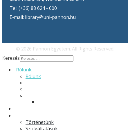
Tel: (+36) 88 624 - 000
E-mail: library@uni-pannon.hu
© 2026 Pannon Egyetem. All Rights Reserved.
Keresés
Rólunk
Rólunk
Munkatársaink
Galéria
EFOP-3.4.3
E-könyvek
Hírek
Könyvtár
Történetünk
Szolgáltatások