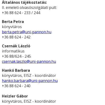
Általános tájékoztatás:
II. emeleti olvasószolgálati pult:
+36 88 624 - 233 / 244
Berta Petra
könyvtáros
berta.petra@uni-pannon.hu
+36 88 624 - 242
Csernák László
informatikus
+36 88/624 - 245
csernak.laszlo@uni-pannon.hu
Hankó Barbara
könyvtáros, EISZ - koordinátor
hanko.barbara@uni-pannon.hu
+36 88 624 - 240
Heizler Gábor
könyvtáros, EISZ - koordinátor