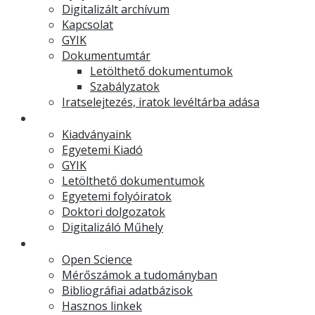
Digitalizált archívum
Kapcsolat
GYIK
Dokumentumtár
Letölthető dokumentumok
Szabályzatok
Iratselejtezés, iratok levéltárba adása
Egyetemi Kiadó
Kiadványaink
Egyetemi Kiadó
GYIK
Letölthető dokumentumok
Egyetemi folyóiratok
Doktori dolgozatok
Digitalizáló Műhely
Kutatástámogatás
Open Science
Mérőszámok a tudományban
Bibliográfiai adatbázisok
Hasznos linkek