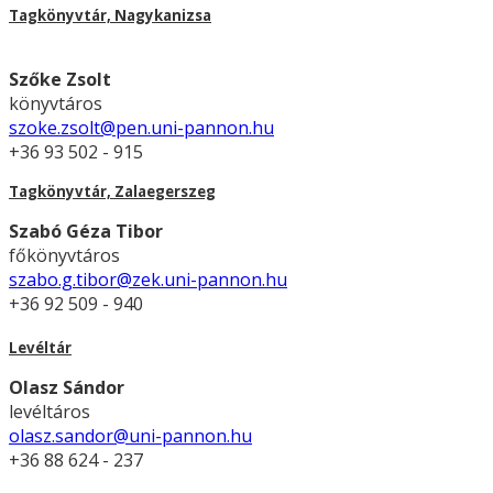
Tagkönyvtár, Nagykanizsa
Szőke Zsolt
könyvtáros
szoke.zsolt@pen.uni-pannon.hu
+36 93 502 - 915
Tagkönyvtár, Zalaegerszeg
Szabó Géza Tibor
főkönyvtáros
szabo.g.tibor@zek.uni-pannon.hu
+36 92 509 - 940
Levéltár
Olasz Sándor
levéltáros
olasz.sandor@uni-pannon.hu
+36 88 624 - 237