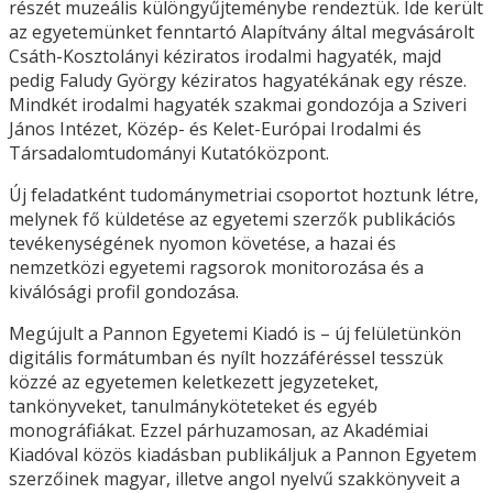
részét muzeális különgyűjteménybe rendeztük. Ide került
az egyetemünket fenntartó Alapítvány által megvásárolt
Csáth-Kosztolányi kéziratos irodalmi hagyaték, majd
pedig Faludy György kéziratos hagyatékának egy része.
Mindkét irodalmi hagyaték szakmai gondozója a Sziveri
János Intézet, Közép- és Kelet-Európai Irodalmi és
Társadalomtudományi Kutatóközpont.
Új feladatként tudománymetriai csoportot hoztunk létre,
melynek fő küldetése az egyetemi szerzők publikációs
tevékenységének nyomon követése, a hazai és
nemzetközi egyetemi ragsorok monitorozása és a
kiválósági profil gondozása.
Megújult a Pannon Egyetemi Kiadó is – új felületünkön
digitális formátumban és nyílt hozzáféréssel tesszük
közzé az egyetemen keletkezett jegyzeteket,
tankönyveket, tanulmányköteteket és egyéb
monográfiákat. Ezzel párhuzamosan, az Akadémiai
Kiadóval közös kiadásban publikáljuk a Pannon Egyetem
szerzőinek magyar, illetve angol nyelvű szakkönyveit a