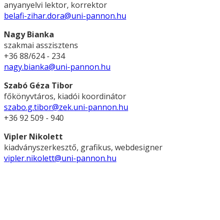
anyanyelvi lektor, korrektor
belafi-zihar.dora@uni-pannon.hu
Nagy Bianka
szakmai asszisztens
+36 88/624 - 234
nagy.bianka@uni-pannon.hu
Szabó Géza Tibor
főkönyvtáros, kiadói koordinátor
szabo.g.tibor@zek.uni-pannon.hu
+36 92 509 - 940
Vipler Nikolett
kiadványszerkesztő, grafikus, webdesigner
vipler.nikolett@uni-pannon.hu