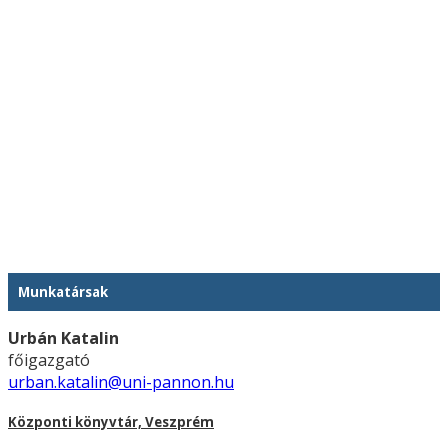
Munkatársak
Urbán Katalin
főigazgató
urban.katalin@uni-pannon.hu
Központi könyvtár, Veszprém