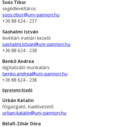
Soós Tibor
segédlevéltáros
soos.tibor@uni-pannon.hu
+36 88 624 - 237
Sashalmi István
levéltári-irattári kezelő
sashalmi.istvan@uni-pannon.hu
+36 88 624 - 238
Benkő Andrea
digitalizáló munkatárs
benko.andrea@uni-pannon.hu
+36 88 624 - 238
Egyetemi Kiadó
Urbán Katalin
főigazgató, kiadóvezető
urban.katalin@uni-pannon.hu
Bélafi-Zihár Dóra