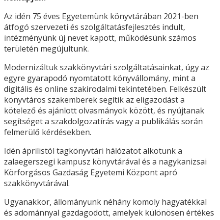
Az idén 75 éves Egyetemünk könyvtárában 2021-ben
átfogó szervezeti és szolgáltatásfejlesztés indult,
intézményünk új nevet kapott, működésünk számos
területén megújultunk.
Modernizáltuk szakkönyvtári szolgáltatásainkat, úgy az
egyre gyarapodó nyomtatott könyvállomány, mint a
digitális és online szakirodalmi tekintetében. Felkészült
könyvtáros szakemberek segítik az eligazodást a
kötelező és ajánlott olvasmányok között, és nyújtanak
segítséget a szakdolgozatírás vagy a publikálás során
felmerülő kérdésekben.
Idén áprilistól tagkönyvtári hálózatot alkotunk a
zalaegerszegi kampusz könyvtárával és a nagykanizsai
Körforgásos Gazdaság Egyetemi Központ apró
szakkönyvtárával.
Ugyanakkor, állományunk néhány komoly hagyatékkal
és adománnyal gazdagodott, amelyek különösen értékes