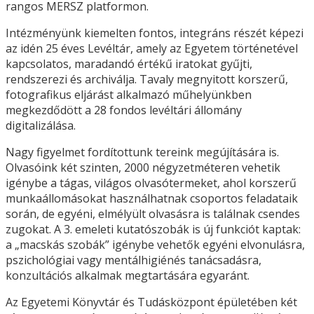
rangos MERSZ platformon.
Intézményünk kiemelten fontos, integráns részét képezi
az idén 25 éves Levéltár, amely az Egyetem történetével
kapcsolatos, maradandó értékű iratokat gyűjti,
rendszerezi és archiválja. Tavaly megnyitott korszerű,
fotografikus eljárást alkalmazó műhelyünkben
megkezdődött a 28 fondos levéltári állomány
digitalizálása.
Nagy figyelmet fordítottunk tereink megújítására is.
Olvasóink két szinten, 2000 négyzetméteren vehetik
igénybe a tágas, világos olvasótermeket, ahol korszerű
munkaállomásokat használhatnak csoportos feladataik
során, de egyéni, elmélyült olvasásra is találnak csendes
zugokat. A 3. emeleti kutatószobák is új funkciót kaptak:
a „macskás szobák” igénybe vehetők egyéni elvonulásra,
pszichológiai vagy mentálhigiénés tanácsadásra,
konzultációs alkalmak megtartására egyaránt.
Az Egyetemi Könyvtár és Tudásközpont épületében két