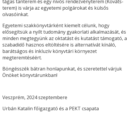
tágas tanterem és egy nívós rendezvényterem (Kováts-
terem) is várja az egyetemi polgárokat és külsős
olvasóinkat.
Egyetemi szakkönyvtárként kiemelt célunk, hogy
elősegítsük a nyílt tudomány gyakorlati alkalmazását, és
minden megtegyünk az oktatást és kutatást támogató, a
szabadidő hasznos eltöltésére is alternatívát kínáló,
barátságos és inkluzív könyvtári környezet
megteremtéséért.
Böngésszék bátran honlapunkat, és szeretettel várjuk
Önöket könyvtárunkban!
Veszprém, 2024 szeptembere
Urbán Katalin főigazgató és a PEKT csapata