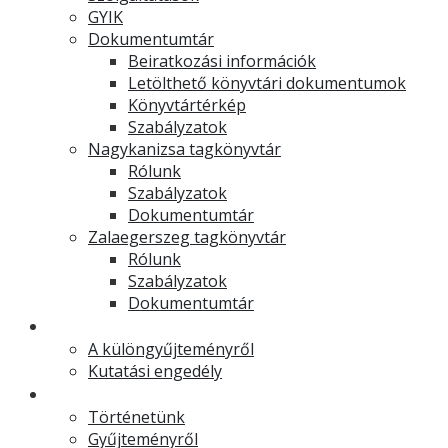
GYIK
Dokumentumtár
Beiratkozási információk
Letölthető könyvtári dokumentumok
Könyvtártérkép
Szabályzatok
Nagykanizsa tagkönyvtár
Rólunk
Szabályzatok
Dokumentumtár
Zalaegerszeg tagkönyvtár
Rólunk
Szabályzatok
Dokumentumtár
Muzeális különgyűjtemény
A különgyűjteményről
Kutatási engedély
Levéltár
Történetünk
Gyűjteményről