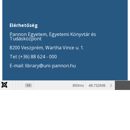
Elérhetőség
Pannon Egyetem, Egyetemi Könyvtár és
Tudásközpont
8200 Veszprém, Wartha Vince u. 1.
Tel: (+36) 88 624 - 000
E-mail: library@uni-pannon.hu
893ms
48.732MB
54
© 2026 Pannon Egyetem. All Rights Reserved.
Keresés
Rólunk
Rólunk