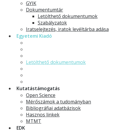
GYIK
Dokumentumtár
Letölthető dokumentumok
Szabályzatok
Iratselejtezés, iratok levéltárba adása
Egyetemi Kiadó
Kiadványaink
Egyetemi Kiadó
GYIK
Letölthető dokumentumok
Egyetemi folyóiratok
Doktori dolgozatok
Digitalizáló Műhely
Kutatástámogatás
Open Science
Mérőszámok a tudományban
Bibliográfiai adatbázisok
Hasznos linkek
MTMT
EDK