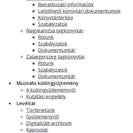
Beiratkozási információk
Letölthető könyvtári dokumentumok
Könyvtártérkép
Szabályzatok
Nagykanizsa tagkönyvtár
Rólunk
Szabályzatok
Dokumentumtár
Zalaegerszeg tagkönyvtár
Rólunk
Szabályzatok
Dokumentumtár
Muzeális különgyűjtemény
A különgyűjteményről
Kutatási engedély
Levéltár
Történetünk
Gyűjteményről
Digitalizált archívum
Kapcsolat