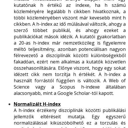
kutatónak h értékű az indexe, ha h számú
közleményére legalább h cikkben hivatkoznak, a
többi közleményében viszont már kevesebb mint h
cikkben. A h-index az idő múlásával változik, ahogy a
szerző többet publikál, és ahogy ezeket a
publikációkat mások idézik. A kutatói gyakorlatban
a 20-as h-index már nemzetközileg is figyelemre
méltó teljesítmény, azonban potenciálisan nagyon
félrevezető a diszciplínák közötti különbségekből
fakadóan, ezért nem alkalmas a kutatók közvetlen
összehasonlítására. Előnye viszont, hogy egy sokat
idézett cikk nem torzítja h értékét. A h-index a
használt forrástól függően is változik. A Web of
Science vagy a Scopus h-indexe általában
alacsonyabb, mint a Google Scholar-tól kapott.
Normalizált H-index
A h-index érzékeny diszciplínák közötti publikálási
jellemzők eltéréseit mutatja. Egy egyszerű
normalizálással kiküszöbölhető ez a torzulás és