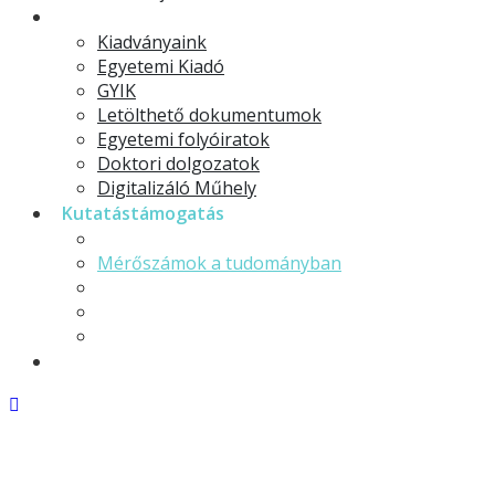
Egyetemi Kiadó
Kiadványaink
Egyetemi Kiadó
GYIK
Letölthető dokumentumok
Egyetemi folyóiratok
Doktori dolgozatok
Digitalizáló Műhely
Kutatástámogatás
Open Science
Mérőszámok a tudományban
Bibliográfiai adatbázisok
Hasznos linkek
MTMT
EDK