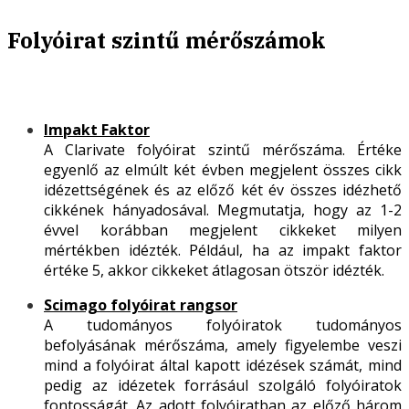
Folyóirat szintű mérőszámok
Impakt Faktor
A Clarivate folyóirat szintű mérőszáma. Értéke
egyenlő az elmúlt két évben megjelent összes cikk
idézettségének és az előző két év összes idézhető
cikkének hányadosával. Megmutatja, hogy az 1-2
évvel korábban megjelent cikkeket milyen
mértékben idézték. Például, ha az impakt faktor
értéke 5, akkor cikkeket átlagosan ötször idézték.
Scimago folyóirat rangsor
A tudományos folyóiratok tudományos
befolyásának mérőszáma, amely figyelembe veszi
mind a folyóirat által kapott idézések számát, mind
pedig az idézetek forrásául szolgáló folyóiratok
fontosságát. Az adott folyóiratban az előző három