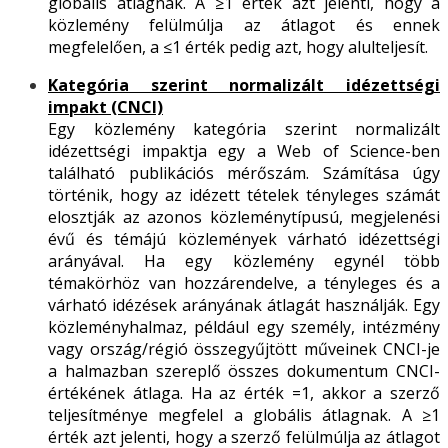
globális átlagnak. A ≥1 érték azt jelenti, hogy a
közlemény felülmúlja az átlagot és ennek
megfelelően, a ≤1 érték pedig azt, hogy alulteljesít.
Kategória szerint normalizált idézettségi
impakt (CNCI)
Egy közlemény kategória szerint normalizált
idézettségi impaktja egy a Web of Science-ben
található publikációs mérőszám. Számítása úgy
történik, hogy az idézett tételek tényleges számát
elosztják az azonos közleménytípusú, megjelenési
évű és témájú közlemények várható idézettségi
arányával. Ha egy közlemény egynél több
témakörhöz van hozzárendelve, a tényleges és a
várható idézések arányának átlagát használják. Egy
közleményhalmaz, például egy személy, intézmény
vagy ország/régió összegyűjtött műveinek CNCI-je
a halmazban szereplő összes dokumentum CNCI-
értékének átlaga. Ha az érték =1, akkor a szerző
teljesítménye megfelel a globális átlagnak. A ≥1
érték azt jelenti, hogy a szerző felülmúlja az átlagot