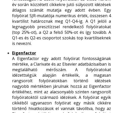
év során közzétett cikkekre jutó súlyozott idézések
átlagos számát mutatja egy adott évben. Egy
folyóirat SJR-mutatója numerikus érték, összesen 4
kvartilist határoznak meg Q1-Q4-ig. A Q1 jelöli a
legnagyobb presztízzsel rendelkező folyóiratokat
(top 25%-ot), a Q2 a felső 50%-ot és így tovább. A
Q1-es és Q2-es csoportot szokás top kvartiliseknek
is nevezni.
Eigenfactor
A Eigenfactor egy adott folyóirat fontosságának
mértéke, a Clarivate és az Elsevier adatbázisaiban is
megtalálható mérőszám. A folyóiratokat
idézettségük alapján értékelik, a magasan
rangsorolt folyóiratokban történő idézések
nagyobb mértékben járulnak hozzá az Eigenfactor
értékéhez, mint az alacsonyabb szinten rangsorolt
folyóiratoktól származó idézések. A folyóirat egyik
cikkéből ugyanazon folyóirat egy másik cikkére
történő hivatkozások el vannak távolítva, hogy az