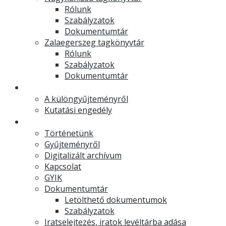
Rólunk
Szabályzatok
Dokumentumtár
Zalaegerszeg tagkönyvtár
Rólunk
Szabályzatok
Dokumentumtár
Muzeális különgyűjtemény
A különgyűjteményről
Kutatási engedély
Levéltár
Történetünk
Gyűjteményről
Digitalizált archívum
Kapcsolat
GYIK
Dokumentumtár
Letölthető dokumentumok
Szabályzatok
Iratselejtezés, iratok levéltárba adása