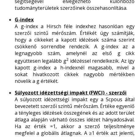
segítségével elvégezhető különböző
tudományterületek szerzőinek összehasonlítása.
G-index
A g-index a Hirsch féle indexhez hasonlóan egy
szerzői szintű mérőszám. Értékét úgy számítják,
hogy a cikkeket a kapott idézések száma szerint
csökkenő sorrendbe rendezik. A g-index az a
legnagyobb szám, amelynél az első g cikk
2
együttesen legalább g
idézéssel rendelkezik. Az így
kapott g-index a h-indexnél magasabb, mivel a
sokat hivatkozott cikkek nagyobb mértékben
növelik a g értékét.
Súlyozott idézettségi impakt (FWCI) - szerzői
A súlyozott idézettségi impakt egy a Scpous által
bevezetett szerzői szintű mérőszám. Értéke egyenlő
a tényleges idézések összegének és az adott terület
átlaga alapján várható összes idézet hányadosával.
Ha az érték =1, akkor a szerző teljesítménye
megfelel a globális átlagnak. A ≥1 érték azt jelenti,