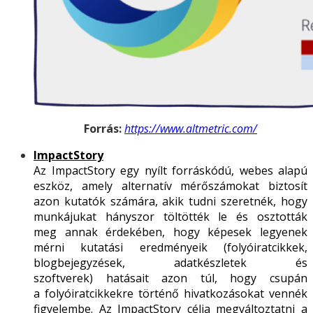
Forrás:
https://www.altmetric.com/
ImpactStory
Az ImpactStory egy nyílt forráskódú, webes alapú
eszköz, amely alternatív mérőszámokat biztosít
azon kutatók számára, akik tudni szeretnék, hogy
munkájukat hányszor töltötték le és osztották
meg annak érdekében, hogy képesek legyenek
mérni kutatási eredményeik (folyóiratcikkek,
blogbejegyzések, adatkészletek és
szoftverek) hatásait azon túl, hogy csupán
a folyóiratcikkekre történő hivatkozásokat vennék
figyelembe. Az ImpactStory célja megváltoztatni a