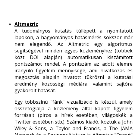
Altmetric
A tudományos kutatás túllépett a nyomtatott
lapokon, a hagyományos hatásmérés sokszor már
nem elegendő. Az Altmetric egy algoritmus
segítségével minden egyes közleményhez (többek
közt DOI alapján) automatikusan kiszámított
pontszámot rendel. A pontszám az adott elemre
irányuló figyelem mennyisége, ami hivatkozás és
megosztás alapján hivatott tükrözni a kutatási
eredmény közösségi médiára, valamint sajtóra
gyakorolt hatását.
Egy többszínű "fánk" vizualizáció is készül, amely
összefoglalja a közlemény által kapott figyelem
forrásait (piros a hírek esetében, világoskék a
Twitter esetében stb.). Számos kiadó, köztük a John
Wiley & Sons, a Taylor and Francis, a The JAMA
Network és a Springer Nature is Altmetric "Donut"