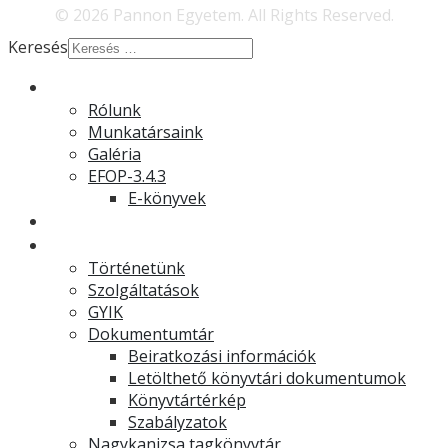
© 2026 Pannon Egyetem. All Rights Reserved.
Keresés
Rólunk
Rólunk
Munkatársaink
Galéria
EFOP-3.4.3
E-könyvek
Hírek
Könyvtár
Történetünk
Szolgáltatások
GYIK
Dokumentumtár
Beiratkozási információk
Letölthető könyvtári dokumentumok
Könyvtártérkép
Szabályzatok
Nagykanizsa tagkönyvtár