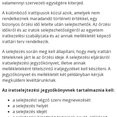
valamennyi szervezeti egységére kiterjed.
A különböző irattípusok közül azok, amelyek nem
rendelkeznek maradandó történeti értékkel, egy
bizonyos őrzési idő letelte után selejtezhetők. Az őrzési
időkről és az iratok selejtezhetőségéről az egyetem
iratkezelési szabályzata és az annak mellékletét képező
irattári terv rendelkezik.
A selejtezés során meg kell állapítani, hogy mely irattári
tételeknek járt le az őrzési ideje. A selejtezési eljárásról
iratselejtezési jegyzőkönyvet, illetve annak
mellékleteként tételszintű iratjegyzéket kell készíteni. A
jegyzőkönyvet és mellékletét két példányban kérjük
megküldeni levéltárunknak.
Az iratselejtezési jegyzőkönyvnek tartalmaznia kell:
a selejtezést végző szerv megnevezését
a selejtezés helyét
a selejtezés idejét