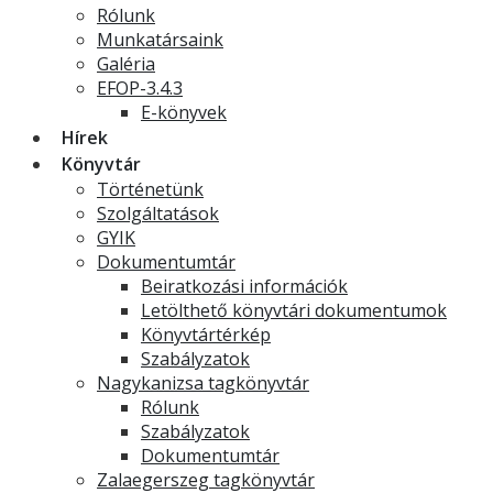
Rólunk
Munkatársaink
Galéria
EFOP-3.4.3
E-könyvek
Hírek
Könyvtár
Történetünk
Szolgáltatások
GYIK
Dokumentumtár
Beiratkozási információk
Letölthető könyvtári dokumentumok
Könyvtártérkép
Szabályzatok
Nagykanizsa tagkönyvtár
Rólunk
Szabályzatok
Dokumentumtár
Zalaegerszeg tagkönyvtár