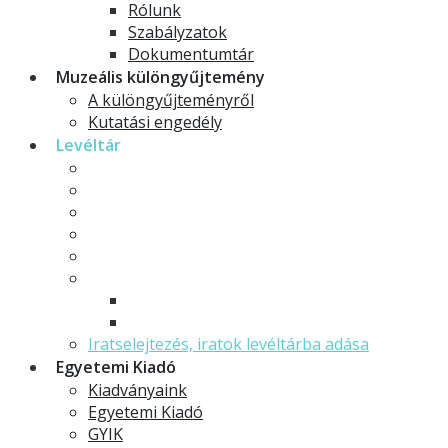
Rólunk
Szabályzatok
Dokumentumtár
Muzeális különgyűjtemény
A különgyűjteményről
Kutatási engedély
Levéltár
Történetünk
Gyűjteményről
Digitalizált archívum
Kapcsolat
GYIK
Dokumentumtár
Letölthető dokumentumok
Szabályzatok
Iratselejtezés, iratok levéltárba adása
Egyetemi Kiadó
Kiadványaink
Egyetemi Kiadó
GYIK