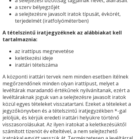
a selejtezési bizottság tagjainak nevét, aláírásait
a szerv bélyegzőjét
a selejtezésre javasolt iratok típusát, évkörét,
terjedelmét (iratfolyóméterben)
A tételszintű iratjegyzéknek az alábbiakat kell
tartalmaznia:
az irattípus megnevetése
keletkezési ideje
irattári tételszáma
A központi irattári tervek nem minden esetben ítélnek
megőrzendőnek minden olyan irattípust, melyet a
levéltárak maradandó értékűnek nyilvánítanak, ezért a
levéltáraknak joguk van a selejtezésre javasolt iratok
közül egyes tételeket visszatartani. Ezeket a tételeket a
jegyzőkönyvben és a tételszintű iratjegyzékben *-gal
jelöljük, és kérjük eredeti irattári helyükre történő
visszasorolásukat. Az ilyen iratokat a keletkezésüktől
számított tizenöt év elteltével, a nem selejtezhető
iratokkal együtt vesszük át. Természetesen a levéltárral