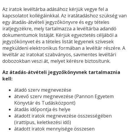
Az iratok levéltárba adásához kérjük vegye fel a
kapcsolatot kollégáinkkal. Az iratátadáshoz szükség van
egy átadás-átvételi jegyzőkönyvre és egy tételes
iratjegyzékre, mely tartalmazza a levéltárba adandó
dokumentumok listáját. Kérjük egyeztetés céljából a
jegyzőkönyvet és a tételes listát legyenek szívesek
megküldeni elektronikus formában a levéltár részére. A
levéltár az iratokat szabványos, savmentes levéltári
dobozokban veszi át, melyet kérésre biztosítunk.
Az átadás-átvételi jegyzőkönyvnek tartalmaznia
kell:
átadó szerv megnevezése
átvevő szerv megnevezése (Pannon Egyetem
Könyvtár és Tudásközpont)
átadás időpontja és helye
átadott iratok megnevezése összességében
(irattípus, keletkezési idő)
átadott iratok mennyisége összesen