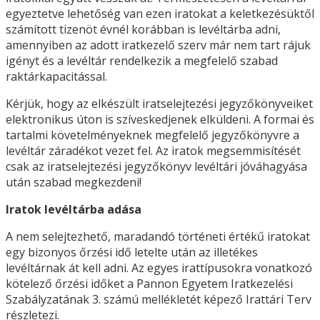
egyeztetve lehetőség van ezen iratokat a keletkezésüktől
számított tizenöt évnél korábban is levéltárba adni,
amennyiben az adott iratkezelő szerv már nem tart rájuk
igényt és a levéltár rendelkezik a megfelelő szabad
raktárkapacitással.
Kérjük, hogy az elkészült iratselejtezési jegyzőkönyveiket
elektronikus úton is szíveskedjenek elküldeni. A formai és
tartalmi követelményeknek megfelelő jegyzőkönyvre a
levéltár záradékot vezet fel. Az iratok megsemmisítését
csak az iratselejtezési jegyzőkönyv levéltári jóváhagyása
után szabad megkezdeni!
Iratok levéltárba adása
A nem selejtezhető, maradandó történeti értékű iratokat
egy bizonyos őrzési idő letelte után az illetékes
levéltárnak át kell adni. Az egyes irattípusokra vonatkozó
kötelező őrzési időket a Pannon Egyetem Iratkezelési
Szabályzatának 3. számú mellékletét képező Irattári Terv
részletezi.