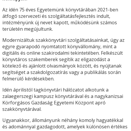
Az idén 75 éves Egyetemünk könyvtárában 2021-ben
átfogó szervezeti és szolgáltatásfejlesztés indult,
intézményünk új nevet kapott, működésünk számos
területén megújultunk.
Modernizáltuk szakkönyvtári szolgáltatásainkat, úgy az
egyre gyarapodó nyomtatott könyvállomány, mint a
digitális és online szakirodalmi tekintetében. Felkészült
könyvtáros szakemberek segítik az eligazodást a
kötelező és ajánlott olvasmányok között, és nyújtanak
segítséget a szakdolgozatírás vagy a publikálás során
felmerülő kérdésekben.
Idén áprilistól tagkönyvtári hálózatot alkotunk a
zalaegerszegi kampusz könyvtárával és a nagykanizsai
Körforgásos Gazdaság Egyetemi Központ apró
szakkönyvtárával.
Ugyanakkor, állományunk néhány komoly hagyatékkal
és adománnyal gazdagodott, amelyek különösen értékes