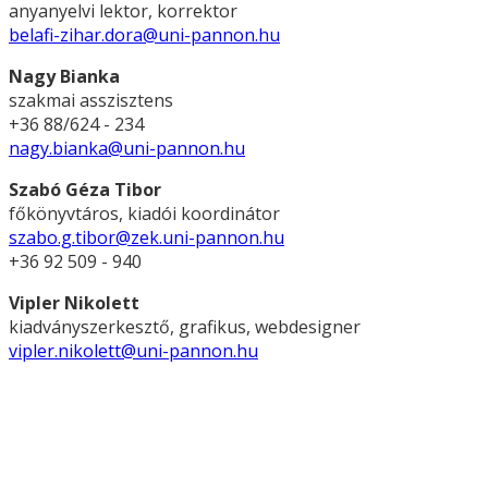
anyanyelvi lektor, korrektor
belafi-zihar.dora@uni-pannon.hu
Nagy Bianka
szakmai asszisztens
+36 88/624 - 234
nagy.bianka@uni-pannon.hu
Szabó Géza Tibor
főkönyvtáros, kiadói koordinátor
szabo.g.tibor@zek.uni-pannon.hu
+36 92 509 - 940
Vipler Nikolett
kiadványszerkesztő, grafikus, webdesigner
vipler.nikolett@uni-pannon.hu