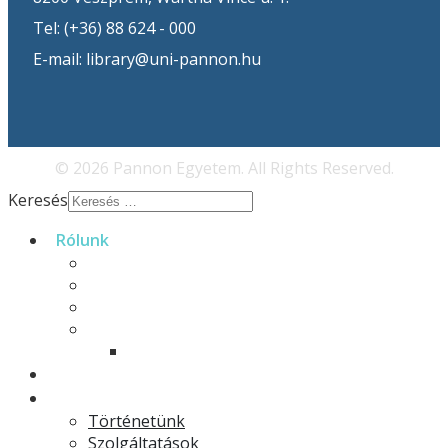
Tel: (+36) 88 624 - 000
E-mail: library@uni-pannon.hu
© 2026 Pannon Egyetem. All Rights Reserved.
Keresés
Rólunk
Rólunk
Munkatársaink
Galéria
EFOP-3.4.3
E-könyvek
Hírek
Könyvtár
Történetünk
Szolgáltatások