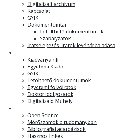
Digitalizált archívum
Kapcsolat
GYIK
Dokumentumtár
Letölthető dokumentumok
Szabályzatok
Iratselejtezés, iratok levéltárba adása
Egyetemi Kiadó
Kiadványaink
Egyetemi Kiadó
GYIK
Letölthető dokumentumok
Egyetemi folyóiratok
Doktori dolgozatok
Digitalizáló Műhely
Kutatástámogatás
Open Science
Mérőszámok a tudományban
Bibliográfiai adatbázisok
Hasznos linkek