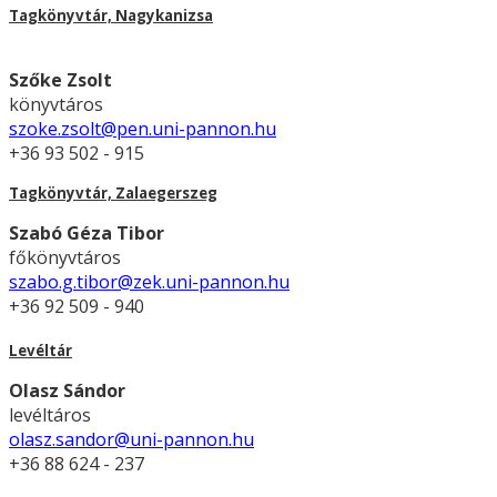
Tagkönyvtár, Nagykanizsa
Szőke Zsolt
könyvtáros
szoke.zsolt@pen.uni-pannon.hu
+36 93 502 - 915
Tagkönyvtár, Zalaegerszeg
Szabó Géza Tibor
főkönyvtáros
szabo.g.tibor@zek.uni-pannon.hu
+36 92 509 - 940
Levéltár
Olasz Sándor
levéltáros
olasz.sandor@uni-pannon.hu
+36 88 624 - 237