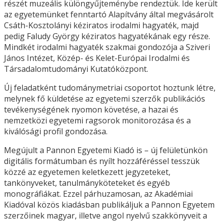
részét muzeális különgyűjteménybe rendeztük. Ide került
az egyetemünket fenntartó Alapítvány által megvásárolt
Csáth-Kosztolányi kéziratos irodalmi hagyaték, majd
pedig Faludy György kéziratos hagyatékának egy része.
Mindkét irodalmi hagyaték szakmai gondozója a Sziveri
János Intézet, Közép- és Kelet-Európai Irodalmi és
Társadalomtudományi Kutatóközpont.
Új feladatként tudománymetriai csoportot hoztunk létre,
melynek fő küldetése az egyetemi szerzők publikációs
tevékenységének nyomon követése, a hazai és
nemzetközi egyetemi ragsorok monitorozása és a
kiválósági profil gondozása.
Megújult a Pannon Egyetemi Kiadó is – új felületünkön
digitális formátumban és nyílt hozzáféréssel tesszük
közzé az egyetemen keletkezett jegyzeteket,
tankönyveket, tanulmányköteteket és egyéb
monográfiákat. Ezzel párhuzamosan, az Akadémiai
Kiadóval közös kiadásban publikáljuk a Pannon Egyetem
szerzőinek magyar, illetve angol nyelvű szakkönyveit a