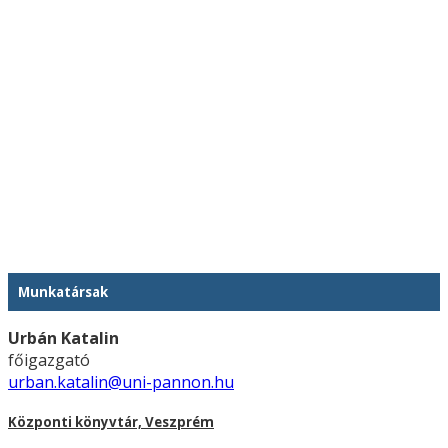
Munkatársak
Urbán Katalin
főigazgató
urban.katalin@uni-pannon.hu
Központi könyvtár, Veszprém