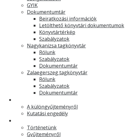
GYIK
Dokumentumtár
Beiratkozási információk
Letölthető könyvtári dokumentumok
Könyvtártérkép
Szabályzatok
Nagykanizsa tagkönyvtár
Rólunk
Szabályzatok
Dokumentumtár
Zalaegerszeg tagkönyvtár
Rólunk
Szabályzatok
Dokumentumtár
Muzeális különgyűjtemény
A különgyűjteményről
Kutatási engedély
Levéltár
Történetünk
Gyűjteményről