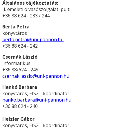
Általános tájékoztatás:
II. emeleti olvasószolgálati pult:
+36 88 624 - 233 / 244
Berta Petra
könyvtáros
berta.petra@uni-pannon.hu
+36 88 624 - 242
Csernák László
informatikus
+36 88/624 - 245
csernak.laszlo@uni-pannon.hu
Hankó Barbara
könyvtáros, EISZ - koordinátor
hanko.barbara@uni-pannon.hu
+36 88 624 - 240
Heizler Gábor
könyvtáros, EISZ - koordinátor