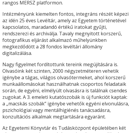
rangos MERSZ platformon.
Intézményünk kiemelten fontos, integráns részét képezi
az idén 25 éves Levéltár, amely az Egyetem történetével
kapcsolatos, maradandó értékű iratokat gyűjti,
rendszerezi és archiválja. Tavaly megnyitott korszerű,
fotografikus eljárást alkalmazó műhelyünkben
megkezdődött a 28 fondos levéltári állomány
digitalizálása.
Nagy figyelmet fordítottunk tereink megújítására is.
Olvasóink két szinten, 2000 négyzetméteren vehetik
igénybe a tágas, világos olvasótermeket, ahol korszerű
munkaállomásokat használhatnak csoportos feladataik
során, de egyéni, elmélyült olvasásra is találnak csendes
zugokat. A 3. emeleti kutatószobák is új funkciót kaptak:
a „macskás szobák” igénybe vehetők egyéni elvonulásra,
pszichológiai vagy mentálhigiénés tanácsadásra,
konzultációs alkalmak megtartására egyaránt.
Az Egyetemi Könyvtár és Tudásközpont épületében két