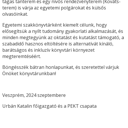
tágas tanterem és egy nívós rendezvényterem (Kováts-
terem) is várja az egyetemi polgárokat és külsős
olvasóinkat.
Egyetemi szakkönyvtárként kiemelt célunk, hogy
elősegítsük a nyílt tudomány gyakorlati alkalmazását, és
minden megtegyünk az oktatást és kutatást támogató, a
szabadidő hasznos eltöltésére is alternatívát kínáló,
barátságos és inkluzív könyvtári környezet
megteremtéséért.
Böngésszék bátran honlapunkat, és szeretettel várjuk
Önöket könyvtárunkban!
Veszprém, 2024 szeptembere
Urbán Katalin főigazgató és a PEKT csapata