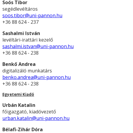
Soós Tibor
segédlevéltáros
soos.tibor@uni-pannon.hu
+36 88 624 - 237
Sashalmi István
levéltári-irattári kezelő
sashalmi.istvan@uni-pannon.hu
+36 88 624 - 238
Benkő Andrea
digitalizáló munkatárs
benko.andrea@uni-pannon.hu
+36 88 624 - 238
Egyetemi Kiadó
Urbán Katalin
főigazgató, kiadóvezető
urban.katalin@uni-pannon.hu
Bélafi-Zihár Dóra