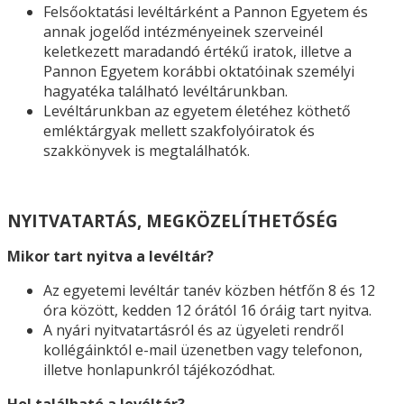
Felsőoktatási levéltárként a Pannon Egyetem és
annak jogelőd intézményeinek szerveinél
keletkezett maradandó értékű iratok, illetve a
Pannon Egyetem korábbi oktatóinak személyi
hagyatéka található levéltárunkban.
Levéltárunkban az egyetem életéhez köthető
emléktárgyak mellett szakfolyóiratok és
szakkönyvek is megtalálhatók.
NYITVATARTÁS, MEGKÖZELÍTHETŐSÉG
Mikor tart nyitva a levéltár?
Az egyetemi levéltár tanév közben hétfőn 8 és 12
óra között, kedden 12 órától 16 óráig tart nyitva.
A nyári nyitvatartásról és az ügyeleti rendről
kollégáinktól e-mail üzenetben vagy telefonon,
illetve honlapunkról tájékozódhat.
Hol található a levéltár?