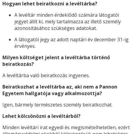
Hogyan lehet beiratkozni a levéltárba?
A levéltár minden érdeklődő számára látogatói
jegyet állít ki, mely tartalmazza az illető személy
azonosításához szükséges adatokat.
A látogatói jegy az adott naptári év december 31-ig
érvényes.
Milyen költséget jelent a levéltárba történő
beiratkozás?
A levéltárba való beiratkozás ingyenes.
Beiratkozhat a levéltárba az, aki nem a Pannon
Egyetem hallgatója vagy alkalmozottja?
Igen, bármely természetes személy beiratkozhat.
Lehet kölcsönözni a levéltárból?
Minden levéltári irat egyedi és megismételhetetlen, ezért
állományvédelmi okokból kölcsönzésük nem lehetséges.