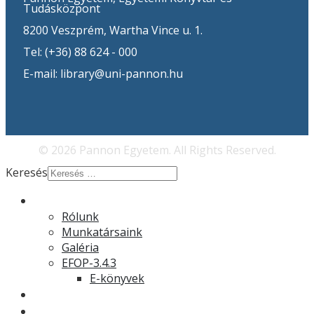
Tudásközpont
8200 Veszprém, Wartha Vince u. 1.
Tel: (+36) 88 624 - 000
E-mail: library@uni-pannon.hu
© 2026 Pannon Egyetem. All Rights Reserved.
Keresés
Rólunk
Rólunk
Munkatársaink
Galéria
EFOP-3.4.3
E-könyvek
Hírek
Könyvtár