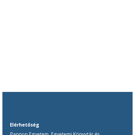
Elérhetőség
Pannon Egyetem, Egyetemi Könyvtár és