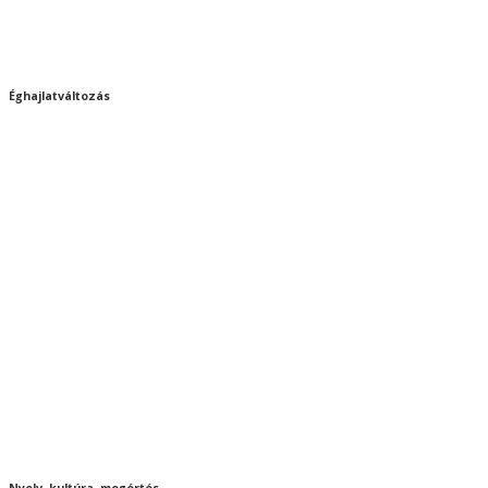
Éghajlatváltozás
Nyelv, kultúra, megértés