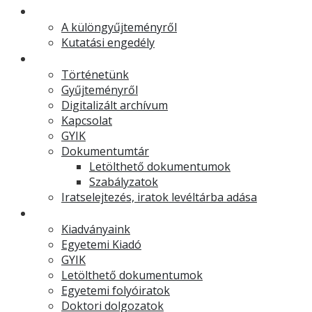
Muzeális különgyűjtemény
A különgyűjteményről
Kutatási engedély
Levéltár
Történetünk
Gyűjteményről
Digitalizált archívum
Kapcsolat
GYIK
Dokumentumtár
Letölthető dokumentumok
Szabályzatok
Iratselejtezés, iratok levéltárba adása
Egyetemi Kiadó
Kiadványaink
Egyetemi Kiadó
GYIK
Letölthető dokumentumok
Egyetemi folyóiratok
Doktori dolgozatok