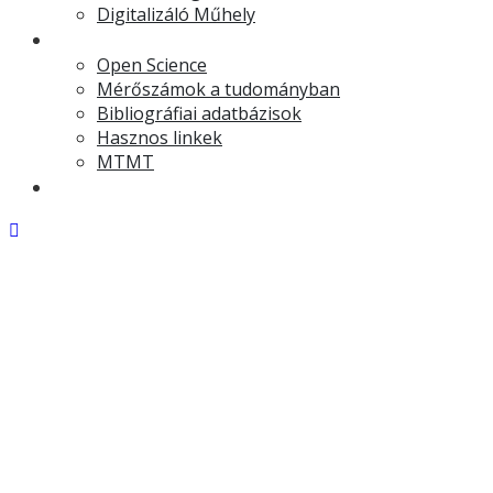
Digitalizáló Műhely
Kutatástámogatás
Open Science
Mérőszámok a tudományban
Bibliográfiai adatbázisok
Hasznos linkek
MTMT
EDK