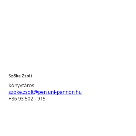
Szőke Zsolt
könyvtáros
szoke.zsolt@pen.uni-pannon.hu
+36 93 502 - 915