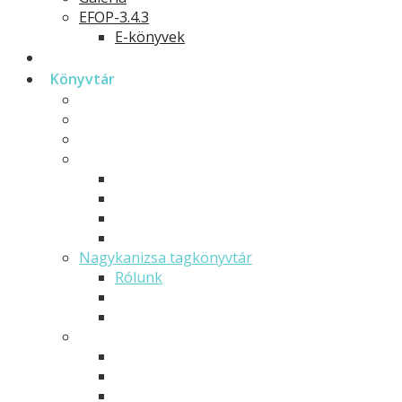
EFOP-3.4.3
E-könyvek
Hírek
Könyvtár
Történetünk
Szolgáltatások
GYIK
Dokumentumtár
Beiratkozási információk
Letölthető könyvtári dokumentumok
Könyvtártérkép
Szabályzatok
Nagykanizsa tagkönyvtár
Rólunk
Szabályzatok
Dokumentumtár
Zalaegerszeg tagkönyvtár
Rólunk
Szabályzatok
Dokumentumtár