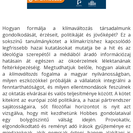
Hogyan formálja a klímaváltozás társadalmunk
gondolkodását, érzéseit, politikáját és jövőképét? Ez a
sokszínű tanulmánykötet a klímakrízishez kapcsolódó
legfrissebb hazai kutatásokat mutatja be a hit és az
ideológia szerepétől a médiából áradó információzaj
hatásain át egészen az ökoérzelmek lélektanának
feltérképezéséig. Megtudhatjuk belőle, hogyan alakult
a
klímaváltozás
fogalma a magyar nyilvánosságban,
milyen eszközökkel próbálják a vállalatok integrálni a
fenntarthatóságot, és milyen ellentmondások feszülnek
az oktatás elvárásai és valós teljesítménye között. A kötet
kitekint az európai zöld politikára, a hazai pártrendszer
sajátosságaira, sőt filozófiai horizontot is nyit azt
vizsgálva, hogy mit kezdhetünk Hobbes gondolataival
egy bolygószintű válság idején. Provokatív,
elgondolkodtató és reményt adó írások gyűjteménye ez
mindazoknak, akik nemcsak érteni, hanem alakítani is