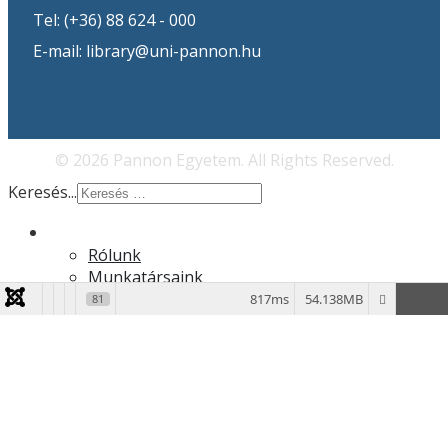
Tel: (+36) 88 624 - 000
E-mail: library@uni-pannon.hu
© 2026 Pannon Egyetem. All Rights Reserved.
Keresés...
Rólunk
Rólunk
Munkatársaink
Galéria
817ms
54.138MB
81
EFOP-3.4.3
E-könyvek
Hírek
Könyvtár
Történetünk
Szolgáltatások