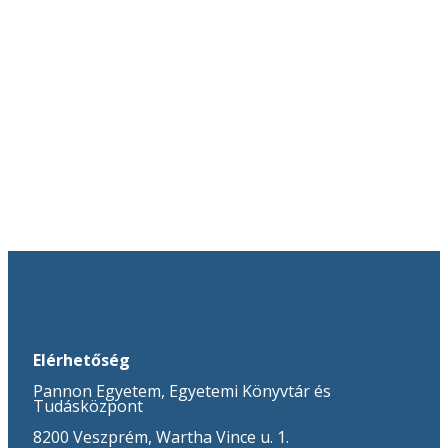
Elérhetőség
Pannon Egyetem, Egyetemi Könyvtár és
Tudásközpont
8200 Veszprém, Wartha Vince u. 1.