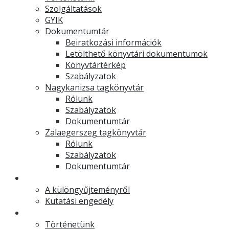
Szolgáltatások
GYIK
Dokumentumtár
Beiratkozási információk
Letölthető könyvtári dokumentumok
Könyvtártérkép
Szabályzatok
Nagykanizsa tagkönyvtár
Rólunk
Szabályzatok
Dokumentumtár
Zalaegerszeg tagkönyvtár
Rólunk
Szabályzatok
Dokumentumtár
Muzeális különgyűjtemény
A különgyűjteményről
Kutatási engedély
Levéltár
Történetünk