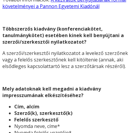
követelményei a Pannon Egyetemi Kiadónál
Többszerzős kiadvány (konferenciakötet,
tanulmánykötet) esetében kinek kell benyújtani a
szerzői/szerkesztői nyilatkozatot?
A szerzői/szerkesztői nyilatkozatot a levelező szerzőnek
vagy a felelős szerkesztőnek kell kitöltenie (annak, aki
elsődleges kapcsolattartó lesz a szerzőtársak részéről).
Mely adatoknak kell megadni a kiadvány
impresszumának elkészítéséhez?
Cím, alcím
Szerző(k), szerkesztő(k)
Felelős szerkesztő
Nyomda neve, címe*
Nyomda felelős vezetője*