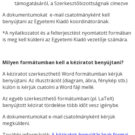
támogatásáról, a Szerkesztőbizottságnak címezve
A dokumentumokat e-mail csatolmányként kell
benyújtani az Egyetemi Kiadó koordinátorának.
*A nyilatkozatot és a felterjesztést nyomtatott formában
is meg kell küldeni az Egyetemi Kiadó vezetője számára.
Milyen formátumban kell a kéziratot benyújtani?
A kéziratot szerkeszthető Word formátumban kérjük
benyújtani. Az illusztrációt (diagram, ábra, fénykép stb.)
külön is kérjük csatolni a Word fájl mellé.
Az egyéb szerkeszthető formátumban (pl. LaTeX)
benyújtott kézirat tördelése több időt vesz igénybe.
A dokumentumokat e-mail csatolmányként kérjük
megküldeni.
További információk:
A kéziratok benyújtásának formai