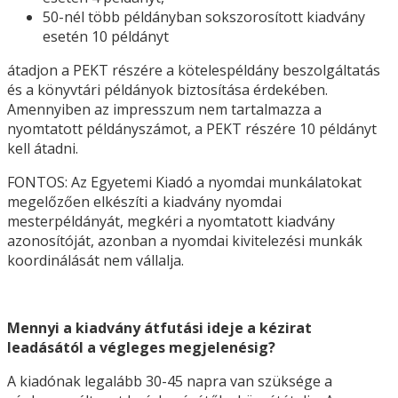
50-nél több példányban sokszorosított kiadvány
esetén 10 példányt
átadjon a PEKT részére a kötelespéldány beszolgáltatás
és a könyvtári példányok biztosítása érdekében.
Amennyiben az impresszum nem tartalmazza a
nyomtatott példányszámot, a PEKT részére 10 példányt
kell átadni.
FONTOS: Az Egyetemi Kiadó a nyomdai munkálatokat
megelőzően elkészíti a kiadvány nyomdai
mesterpéldányát, megkéri a nyomtatott kiadvány
azonosítóját, azonban a nyomdai kivitelezési munkák
koordinálását nem vállalja.
Mennyi a kiadvány átfutási ideje a kézirat
leadásától a végleges megjelenésig?
A kiadónak legalább 30-45 napra van szüksége a