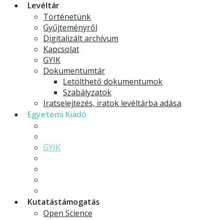
Levéltár
Történetünk
Gyűjteményről
Digitalizált archívum
Kapcsolat
GYIK
Dokumentumtár
Letölthető dokumentumok
Szabályzatok
Iratselejtezés, iratok levéltárba adása
Egyetemi Kiadó
Kiadványaink
Egyetemi Kiadó
GYIK
Letölthető dokumentumok
Egyetemi folyóiratok
Doktori dolgozatok
Digitalizáló Műhely
Kutatástámogatás
Open Science