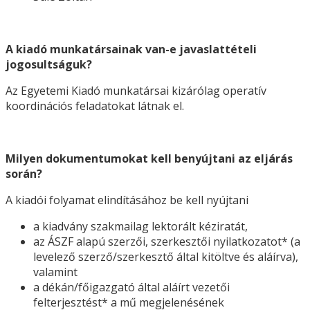
A kiadó munkatársainak van-e javaslattételi
jogosultságuk?
Az Egyetemi Kiadó munkatársai kizárólag operatív
koordinációs feladatokat látnak el.
Milyen dokumentumokat kell benyújtani az eljárás
során?
A kiadói folyamat elindításához be kell nyújtani
a kiadvány szakmailag lektorált kéziratát,
az ÁSZF alapú szerzői, szerkesztői nyilatkozatot* (a
levelező szerző/szerkesztő által kitöltve és aláírva),
valamint
a dékán/főigazgató által aláírt vezetői
felterjesztést* a mű megjelenésének