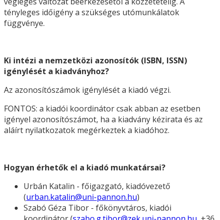
végleges változat beérkezésétől a közzétételig. A
tényleges időigény a szükséges utómunkálatok
függvénye.
Ki intézi a nemzetközi azonosítók (ISBN, ISSN)
igénylését a kiadványhoz?
Az azonosítószámok igénylését a kiadó végzi.
FONTOS: a kiadói koordinátor csak abban az esetben
igényel azonosítószámot, ha a kiadvány kézirata és az
aláírt nyilatkozatok megérkeztek a kiadóhoz.
Hogyan érhetők el a kiadó munkatársai?
Urbán Katalin - főigazgató, kiadóvezető
(
urban.katalin@uni-pannon.hu
)
Szabó Géza Tibor - főkönyvtáros, kiadói
koordinátor (
szabo.g.tibor@zek.uni-pannon.hu
, +36