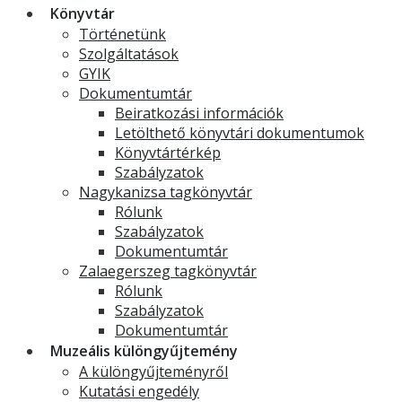
Könyvtár
Történetünk
Szolgáltatások
GYIK
Dokumentumtár
Beiratkozási információk
Letölthető könyvtári dokumentumok
Könyvtártérkép
Szabályzatok
Nagykanizsa tagkönyvtár
Rólunk
Szabályzatok
Dokumentumtár
Zalaegerszeg tagkönyvtár
Rólunk
Szabályzatok
Dokumentumtár
Muzeális különgyűjtemény
A különgyűjteményről
Kutatási engedély