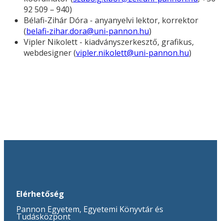
92 509 – 940)
Bélafi-Zihár Dóra - anyanyelvi lektor, korrektor
(
belafi-zihar.dora@uni-pannon.hu
)
Vipler Nikolett - kiadványszerkesztő, grafikus,
webdesigner (
vipler.nikolett@uni-pannon.hu
)
Elérhetőség
Pannon Egyetem, Egyetemi Könyvtár és
Tudásközpont