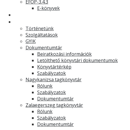
EFOP-3.4.3
E-könyvek
Hírek
Könyvtár
Történetünk
Szolgáltatások
GYIK
Dokumentumtár
Beiratkozási információk
Letölthető könyvtári dokumentumok
Könyvtártérkép
Szabályzatok
Nagykanizsa tagkönyvtár
Rólunk
Szabályzatok
Dokumentumtár
Zalaegerszeg tagkönyvtár
Rólunk
Szabályzatok
Dokumentumtár